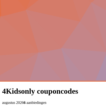
4Kidsonly
couponcodes
augustus 2026
6
aanbiedingen