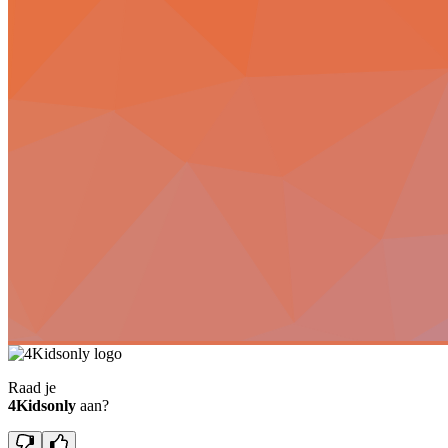
Raad je
4Kidsonly
aan?